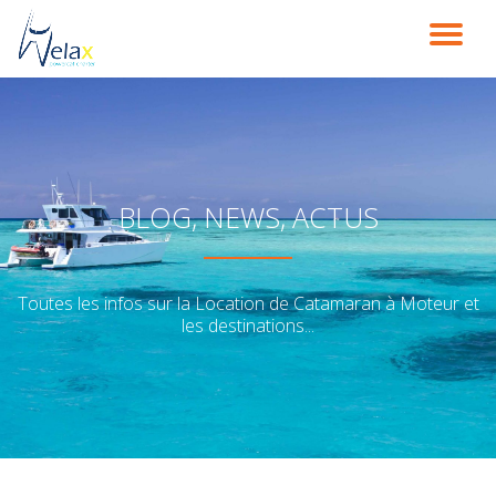
DÉ
Aller
au
LA
contenu
NA
BLOG, NEWS, ACTUS
Toutes les infos sur la Location de Catamaran à Moteur et
les destinations...