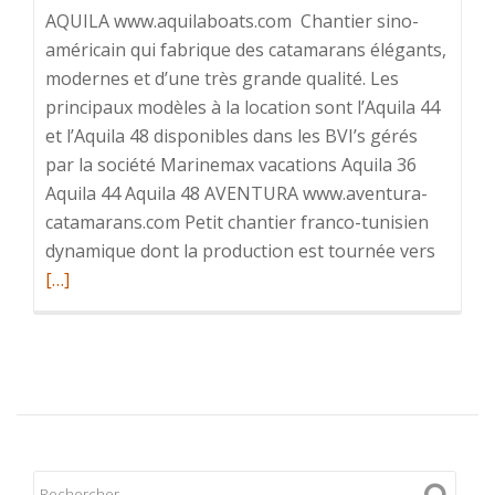
AQUILA www.aquilaboats.com Chantier sino-
américain qui fabrique des catamarans élégants,
modernes et d’une très grande qualité. Les
principaux modèles à la location sont l’Aquila 44
et l’Aquila 48 disponibles dans les BVI’s gérés
par la société Marinemax vacations Aquila 36
Aquila 44 Aquila 48 AVENTURA www.aventura-
catamarans.com Petit chantier franco-tunisien
En
dynamique dont la production est tournée vers
savoir
[…]
plus
surLa
flotte
/
les
différe
catama