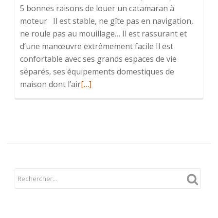
5 bonnes raisons de louer un catamaran à
moteur Il est stable, ne gîte pas en navigation,
ne roule pas au mouillage… Il est rassurant et
d’une manœuvre extrêmement facile Il est
confortable avec ses grands espaces de vie
séparés, ses équipements domestiques de
En
maison dont l’air
[…]
savoir
plus
surLes
avantages
du
catamaran
à
moteur