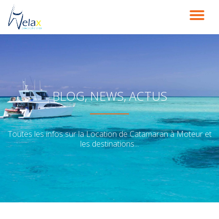
DÉ
Aller
au
LA
contenu
NA
BLOG, NEWS, ACTUS
Toutes les infos sur la Location de Catamaran à Moteur et
les destinations...