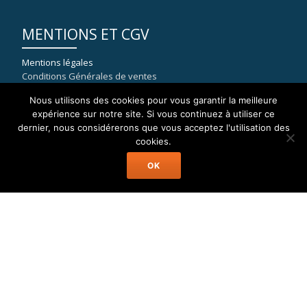
MENTIONS ET CGV
Mentions légales
Conditions Générales de ventes
Nous utilisons des cookies pour vous garantir la meilleure
expérience sur notre site. Si vous continuez à utiliser ce
dernier, nous considérerons que vous acceptez l'utilisation des
COORDONNÉES
cookies.
OK
WELAX
8, rue du port de la Capte
83400 HYERES
mail : contact[at]location-catamaran-moteur.fr
Tél : 09 70 40 81 36
Welax Powercat Charter © Location Catamaran Moteur Caraïbes,
Asie, Pacifique, Méditerranée...