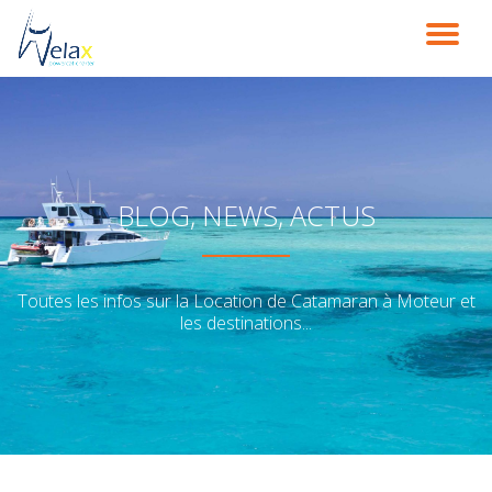
DÉ
Aller
au
LA
contenu
NA
BLOG, NEWS, ACTUS
Toutes les infos sur la Location de Catamaran à Moteur et
les destinations...