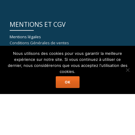
MENTIONS ET CGV
Mentions légales
Conditions Générales de ventes
Nous utilisons des cookies pour vous garantir la meilleure
expérience sur notre site. Si vous continuez à utiliser ce
dernier, nous considérerons que vous acceptez l'utilisation des
COORDONNÉES
cookies.
OK
WELAX
8, rue du port de la Capte
83400 HYERES
mail : contact[at]location-catamaran-moteur.fr
Tél : 09 70 40 81 36
Welax Powercat Charter © Location Catamaran Moteur Caraïbes,