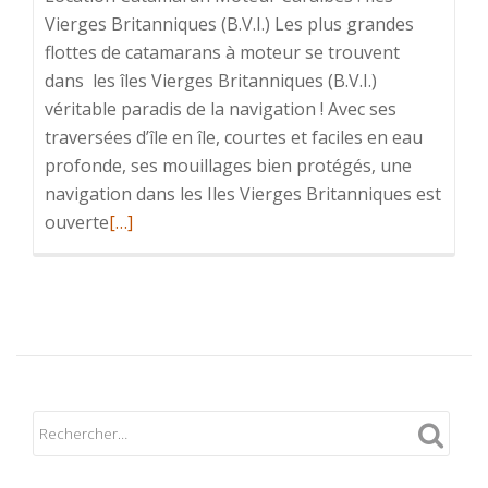
Vierges Britanniques (B.V.I.) Les plus grandes
flottes de catamarans à moteur se trouvent
dans les îles Vierges Britanniques (B.V.I.)
véritable paradis de la navigation ! Avec ses
traversées d’île en île, courtes et faciles en eau
profonde, ses mouillages bien protégés, une
navigation dans les Iles Vierges Britanniques est
En
ouverte
[…]
savoir
plus
surCaraïbes