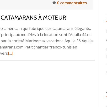
0 commentaires
TS CATAMARANS À MOTEUR
-américain qui fabrique des catamarans élégants,
principaux modèles à la location sont l’Aquila 44 et
s par la société Marinemax vacations Aquila 36 Aquila
marans.com Petit chantier franco-tunisien
En
 vers
[…]
savoir
plus
surLa
flotte
/
les
différents
catamarans