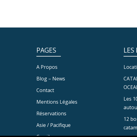
PAGES
LES
A Propos
Locat
Blog – News
CATA
OCEA
Contact
Les 1
Mentions Légales
autou
Réservations
12 bo
Asie / Pacifique
catam
Caraïbes