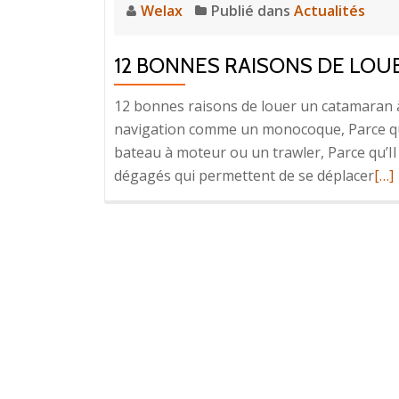
Welax
Publié dans
Actualités
12 BONNES RAISONS DE LO
12 bonnes raisons de louer un catamaran à
navigation comme un monocoque, Parce qu’
bateau à moteur ou un trawler, Parce qu’Il 
En
dégagés qui permettent de se déplacer
[…]
sav
plu
sur
bon
rai
de
lou
un
cat