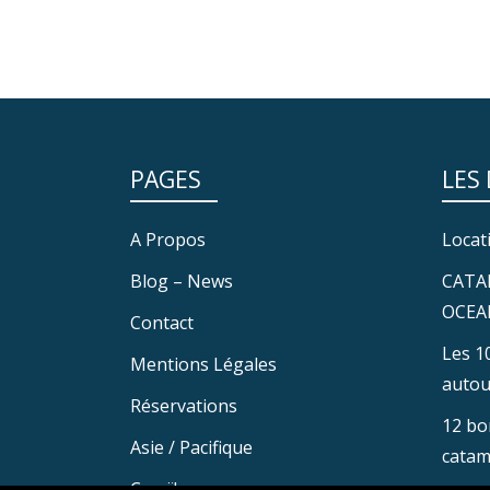
PAGES
LES
A Propos
Locat
Blog – News
CATA
OCEA
Contact
Les 1
Mentions Légales
autou
Réservations
12 bo
Asie / Pacifique
catam
Caraïbes