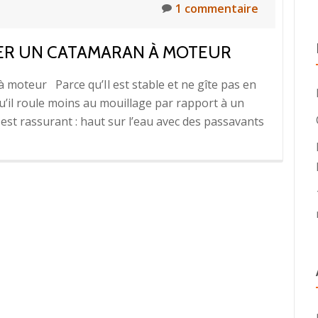
1 commentaire
UER UN CATAMARAN À MOTEUR
 moteur Parce qu’Il est stable et ne gîte pas en
il roule moins au mouillage par rapport à un
est rassurant : haut sur l’eau avec des passavants
oir
s
12
nes
sons
er
amaran