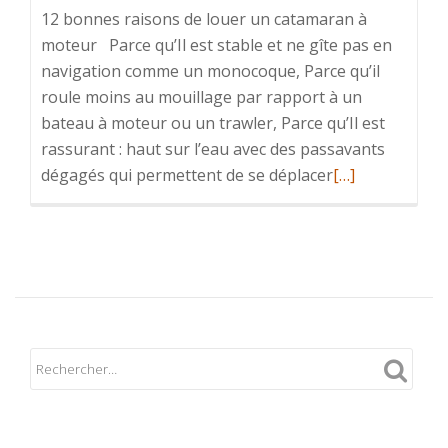
12 bonnes raisons de louer un catamaran à
moteur Parce qu’Il est stable et ne gîte pas en
navigation comme un monocoque, Parce qu’il
roule moins au mouillage par rapport à un
bateau à moteur ou un trawler, Parce qu’Il est
rassurant : haut sur l’eau avec des passavants
En
dégagés qui permettent de se déplacer
[…]
savoir
plus
sur12
bonnes
raisons
de
louer
un
catamaran
à