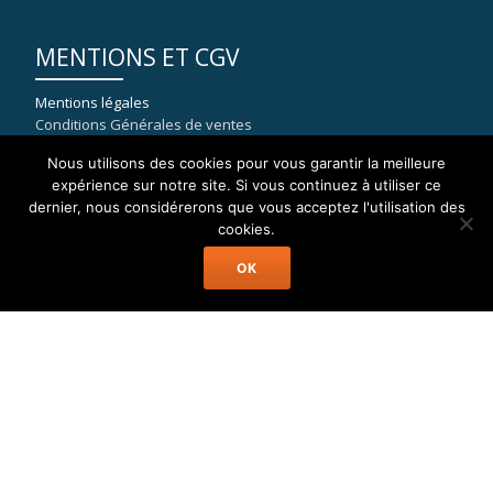
MENTIONS ET CGV
Mentions légales
Conditions Générales de ventes
Nous utilisons des cookies pour vous garantir la meilleure
expérience sur notre site. Si vous continuez à utiliser ce
dernier, nous considérerons que vous acceptez l'utilisation des
COORDONNÉES
cookies.
OK
WELAX
8, rue du port de la Capte
83400 HYERES
mail : contact[at]location-catamaran-moteur.fr
Tél : 09 70 40 81 36
Welax Powercat Charter © Location Catamaran Moteur Caraïbes,
Asie, Pacifique, Méditerranée...