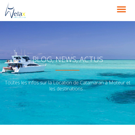
DÉ
Aller
au
LA
contenu
NA
BLOG, NEWS, ACTUS
Toutes les infos sur la Location de Catamaran à Moteur et
les destinations...