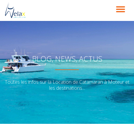
DÉ
Aller
au
LA
contenu
NA
BLOG, NEWS, ACTUS
Toutes les infos sur la Location de Catamaran à Moteur et
les destinations...