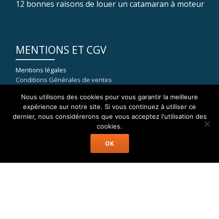
12 bonnes raisons de louer un catamaran à moteur
MENTIONS ET CGV
Mentions légales
Conditions Générales de ventes
Nous utilisons des cookies pour vous garantir la meilleure
expérience sur notre site. Si vous continuez à utiliser ce
dernier, nous considérerons que vous acceptez l'utilisation des
COORDONNÉES
cookies.
OK
WELAX
8, rue du port de la Capte
83400 HYERES
mail : contact[at]location-catamaran-moteur.fr
Tél : 09 70 40 81 36