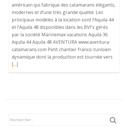
américain qui fabrique des catamarans élégants,
modernes et d’une très grande qualité. Les
principaux modèles à la location sont l’Aquila 44
et l’Aquila 48 disponibles dans les BVI’s gérés
par la société Marinemax vacations Aquila 36
Aquila 44 Aquila 48 AVENTURA www.aventura-
catamarans.com Petit chantier franco-tunisien
En
dynamique dont la production est tournée vers
savoir
[…]
plus
surLa
flotte
/
les
différe
catama
à