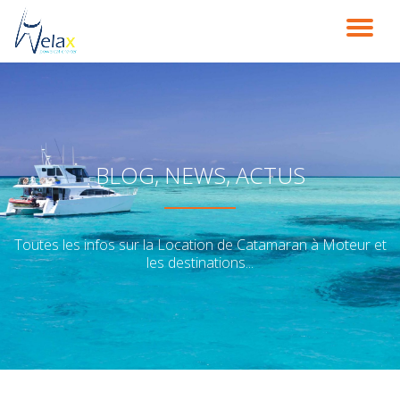
DÉ
Aller
au
LA
contenu
NA
BLOG, NEWS, ACTUS
Toutes les infos sur la Location de Catamaran à Moteur et
les destinations...