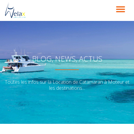
DÉ
Aller
au
LA
contenu
NA
BLOG, NEWS, ACTUS
Toutes les infos sur la Location de Catamaran à Moteur et
les destinations...