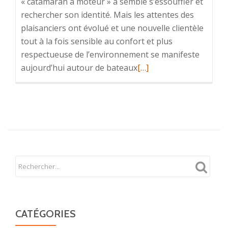
« catamaran à moteur » a semblé s’essouffler et
rechercher son identité. Mais les attentes des
plaisanciers ont évolué et une nouvelle clientèle
tout à la fois sensible au confort et plus
respectueuse de l’environnement se manifeste
En
aujourd’hui autour de bateaux
[…]
savoir
plus
surCatamaran
Moteur
CATÉGORIES