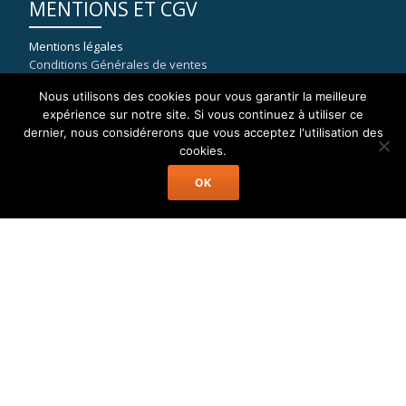
MENTIONS ET CGV
Mentions légales
Conditions Générales de ventes
Nous utilisons des cookies pour vous garantir la meilleure
expérience sur notre site. Si vous continuez à utiliser ce
dernier, nous considérerons que vous acceptez l'utilisation des
COORDONNÉES
cookies.
OK
WELAX
8, rue du port de la Capte
83400 HYERES
mail : contact[at]location-catamaran-moteur.fr
Tél : 09 70 40 81 36
Welax Powercat Charter © Location Catamaran Moteur Caraïbes,
Asie, Pacifique, Méditerranée...
Menu
Accueil
Catamaran Moteur
Destinations
A Propos