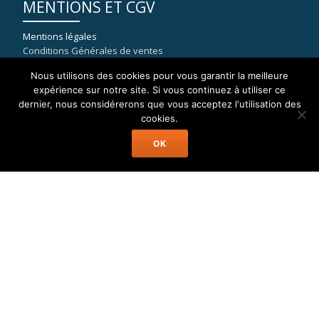
MENTIONS ET CGV
Mentions légales
Conditions Générales de ventes
Nous utilisons des cookies pour vous garantir la meilleure
expérience sur notre site. Si vous continuez à utiliser ce
dernier, nous considérerons que vous acceptez l'utilisation des
COORDONNÉES
cookies.
OK
WELAX
8, rue du port de la Capte
83400 HYERES
mail : contact[at]location-catamaran-moteur.fr
Tél : 09 70 40 81 36
Welax Powercat Charter © Location Catamaran Moteur Caraïbes,
Asie, Pacifique, Méditerranée...
Menu
Accueil
Catamaran Moteur
Destinations
A Propos