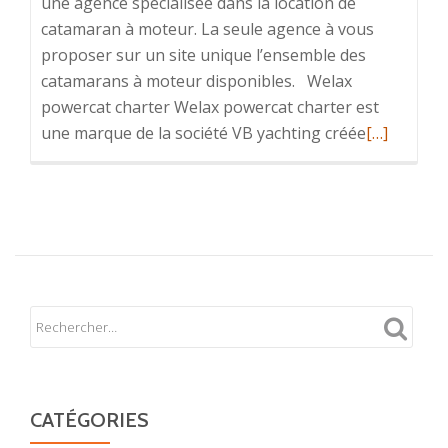
une agence spécialisée dans la location de
catamaran à moteur. La seule agence à vous
proposer sur un site unique l’ensemble des
catamarans à moteur disponibles. Welax
powercat charter Welax powercat charter est
En
une marque de la société VB yachting créée
[…]
savoir
plus
surA
Propos
CATÉGORIES