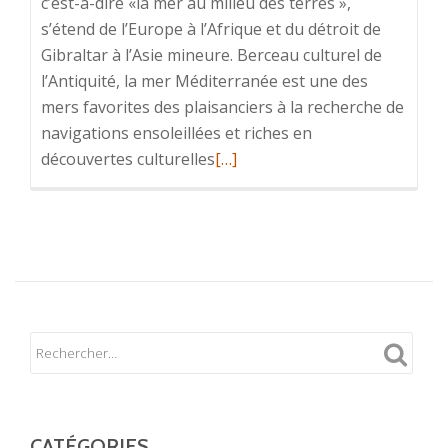
c’est-à-dire «la mer au milieu des terres »,
s’étend de l’Europe à l’Afrique et du détroit de
Gibraltar à l’Asie mineure. Berceau culturel de
l’Antiquité, la mer Méditerranée est une des
mers favorites des plaisanciers à la recherche de
navigations ensoleillées et riches en
En
découvertes culturelles
[…]
savoir
plus
surMediterranée
CATÉGORIES