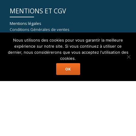
MENTIONS ET CGV
Mentions légales
Conditions Générales de ventes
Nous utilisons des cookies pour vous garantir la meilleure
expérience sur notre site. Si vous continuez à utiliser ce
dernier, nous considérerons que vous acceptez l'utilisation des
COORDONNÉES
cookies.
OK
WELAX
8, rue du port de la Capte
83400 HYERES
mail : contact[at]location-catamaran-moteur.fr
Tél : 09 70 40 81 36
Welax Powercat Charter © Location Catamaran Moteur Caraïbes,
Asie, Pacifique, Méditerranée...