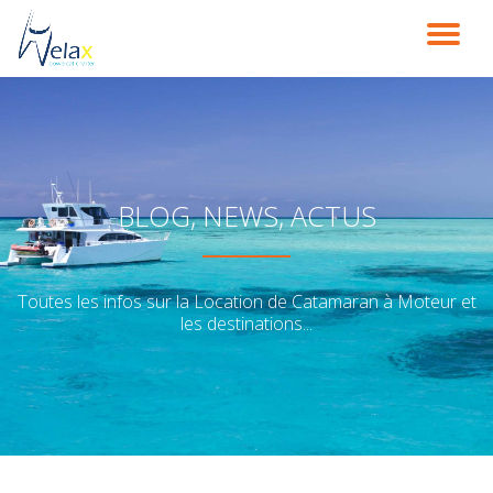
DÉ
Aller
au
LA
contenu
NA
BLOG, NEWS, ACTUS
Toutes les infos sur la Location de Catamaran à Moteur et
les destinations...