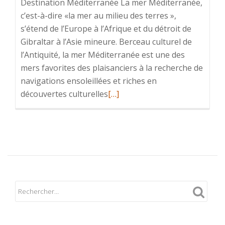
Destination Méditerranée La mer Méditerranée,
c’est-à-dire «la mer au milieu des terres »,
s’étend de l’Europe à l’Afrique et du détroit de
Gibraltar à l’Asie mineure. Berceau culturel de
l’Antiquité, la mer Méditerranée est une des
mers favorites des plaisanciers à la recherche de
navigations ensoleillées et riches en
En
découvertes culturelles
[…]
savoir
plus
surMediterranée