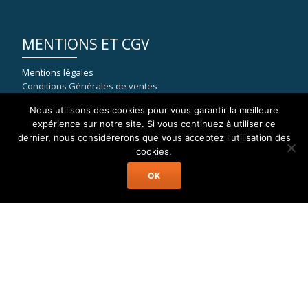
MENTIONS ET CGV
Mentions légales
Conditions Générales de ventes
Nous utilisons des cookies pour vous garantir la meilleure
expérience sur notre site. Si vous continuez à utiliser ce
dernier, nous considérerons que vous acceptez l'utilisation des
COORDONNÉES
cookies.
OK
WELAX
8, rue du port de la Capte
83400 HYERES
mail : contact[at]location-catamaran-moteur.fr
Tél : 09 70 40 81 36
Welax Powercat Charter © Location Catamaran Moteur Caraïbes,