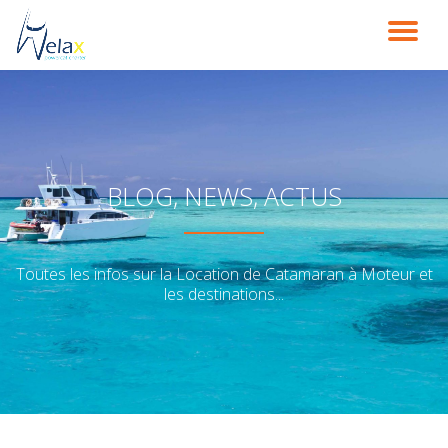
DÉ
Aller
au
LA
contenu
NA
BLOG, NEWS, ACTUS
Toutes les infos sur la Location de Catamaran à Moteur et
les destinations...