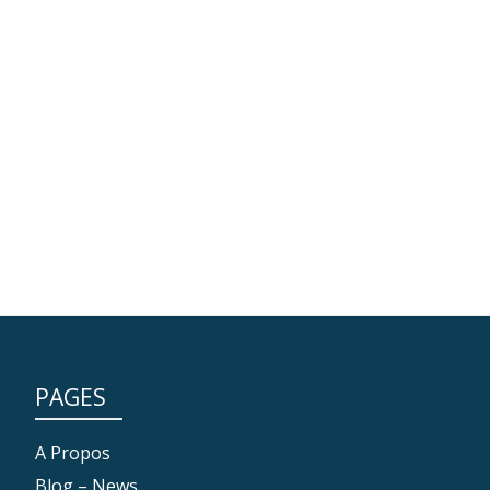
PAGES
A Propos
Blog – News