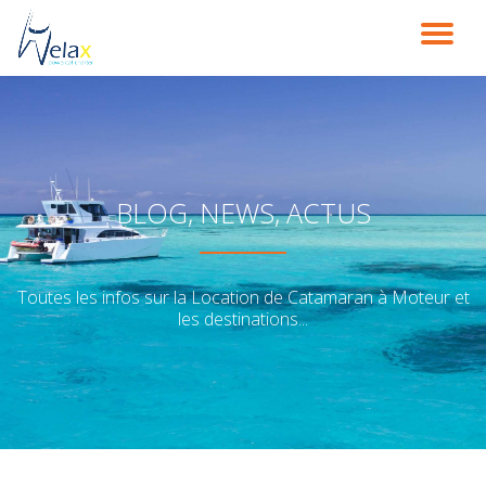
DÉ
Aller
au
LA
contenu
NA
BLOG, NEWS, ACTUS
Toutes les infos sur la Location de Catamaran à Moteur et
les destinations...