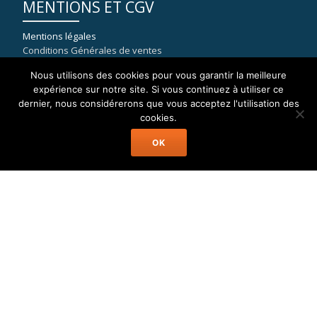
MENTIONS ET CGV
Mentions légales
Conditions Générales de ventes
Nous utilisons des cookies pour vous garantir la meilleure
expérience sur notre site. Si vous continuez à utiliser ce
dernier, nous considérerons que vous acceptez l'utilisation des
COORDONNÉES
cookies.
OK
WELAX
8, rue du port de la Capte
83400 HYERES
mail : contact[at]location-catamaran-moteur.fr
Tél : 09 70 40 81 36
Welax Powercat Charter © Location Catamaran Moteur Caraïbes,
Asie, Pacifique, Méditerranée...
Menu
Accueil
Catamaran Moteur
Destinations
A Propos