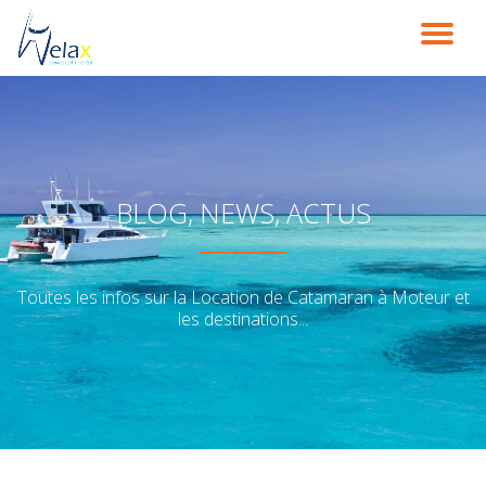
DÉ
Aller
au
LA
contenu
NA
BLOG, NEWS, ACTUS
Toutes les infos sur la Location de Catamaran à Moteur et
les destinations...