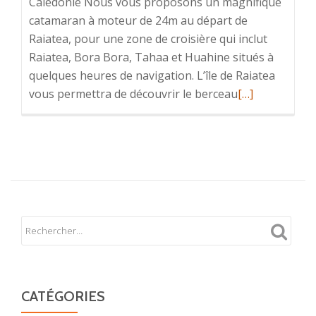
Calédonie Nous vous proposons un magnifique
catamaran à moteur de 24m au départ de
Raiatea, pour une zone de croisière qui inclut
Raiatea, Bora Bora, Tahaa et Huahine situés à
quelques heures de navigation. L’île de Raiatea
En
vous permettra de découvrir le berceau
[…]
savoir
plus
surAsie
/
Pacifique
CATÉGORIES