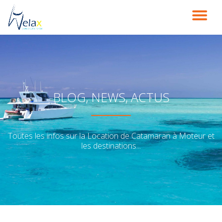
DÉ
Aller
au
LA
contenu
NA
BLOG, NEWS, ACTUS
Toutes les infos sur la Location de Catamaran à Moteur et
les destinations...