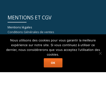
MENTIONS ET CGV
Mentions légales
Conditions Générales de ventes
Nous utilisons des cookies pour vous garantir la meilleure
expérience sur notre site. Si vous continuez à utiliser ce
dernier, nous considérerons que vous acceptez l'utilisation des
COORDONNÉES
cookies.
OK
WELAX
8, rue du port de la Capte
83400 HYERES
mail : contact[at]location-catamaran-moteur.fr
Tél : 09 70 40 81 36
Welax Powercat Charter © Location Catamaran Moteur Caraïbes,