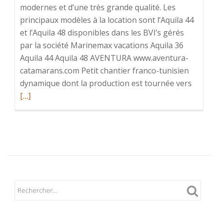
modernes et d’une très grande qualité. Les
principaux modèles à la location sont l’Aquila 44
et l’Aquila 48 disponibles dans les BVI’s gérés
par la société Marinemax vacations Aquila 36
Aquila 44 Aquila 48 AVENTURA www.aventura-
catamarans.com Petit chantier franco-tunisien
En
dynamique dont la production est tournée vers
savoir
[…]
plus
surLa
flotte
/
les
différe
catama
à
moteu