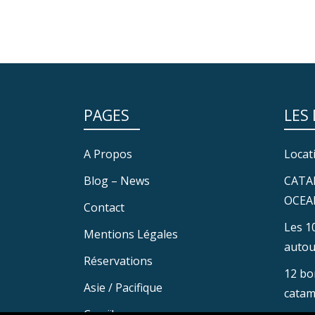
PAGES
LES
A Propos
Locat
Blog – News
CATA
OCEA
Contact
Les 1
Mentions Légales
autou
Réservations
12 bo
Asie / Pacifique
catam
Caraïbes