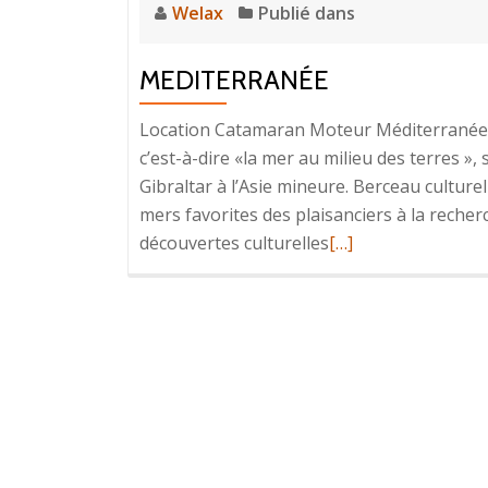
Welax
Publié dans
MEDITERRANÉE
Location Catamaran Moteur Méditerranée 
c’est-à-dire «la mer au milieu des terres », 
Gibraltar à l’Asie mineure. Berceau culture
mers favorites des plaisanciers à la recher
En
découvertes culturelles
[…]
savoir
plus
surMediterranée