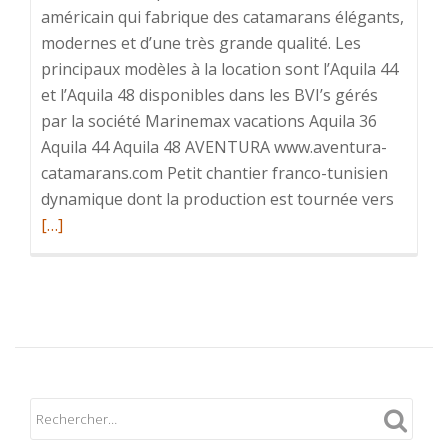
américain qui fabrique des catamarans élégants,
modernes et d’une très grande qualité. Les
principaux modèles à la location sont l’Aquila 44
et l’Aquila 48 disponibles dans les BVI’s gérés
par la société Marinemax vacations Aquila 36
Aquila 44 Aquila 48 AVENTURA www.aventura-
catamarans.com Petit chantier franco-tunisien
En
dynamique dont la production est tournée vers
savoir
[…]
plus
surLa
flotte
/
les
différe
catama
à