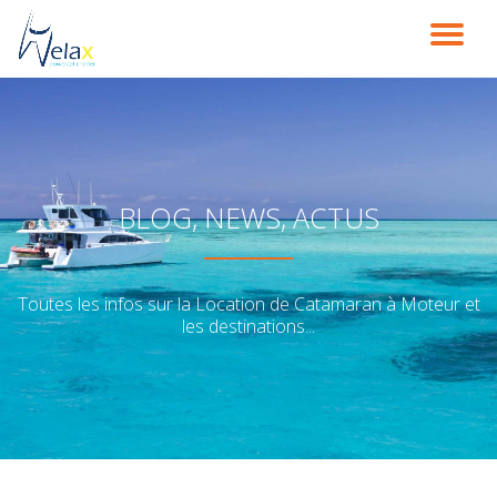
DÉ
Aller
au
LA
contenu
NA
BLOG, NEWS, ACTUS
Toutes les infos sur la Location de Catamaran à Moteur et
les destinations...