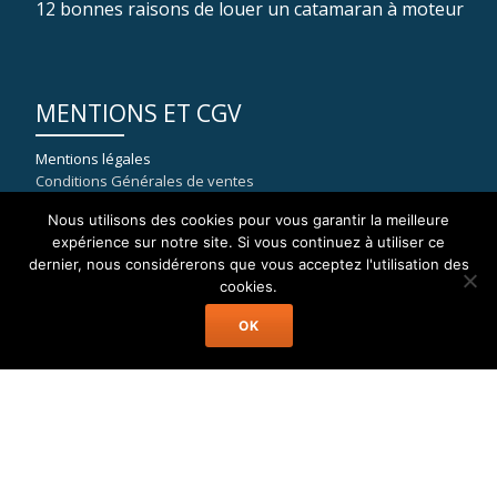
12 bonnes raisons de louer un catamaran à moteur
MENTIONS ET CGV
Mentions légales
Conditions Générales de ventes
Nous utilisons des cookies pour vous garantir la meilleure
expérience sur notre site. Si vous continuez à utiliser ce
dernier, nous considérerons que vous acceptez l'utilisation des
COORDONNÉES
cookies.
OK
WELAX
8, rue du port de la Capte
83400 HYERES
mail : contact[at]location-catamaran-moteur.fr
Tél : 09 70 40 81 36