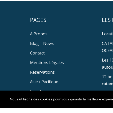
PAGES
LES
A Propos
Locat
Blog – News
CATA
OCEA
Contact
Les 1
Mentions Légales
autou
Réservations
12 bo
Asie / Pacifique
catam
Caraïbes
Nous utilisons des cookies pour vous garantir la meilleure expérie
Mediterranée
La flotte / les différents