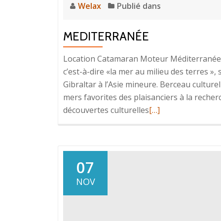
Welax
Publié dans
MEDITERRANÉE
Location Catamaran Moteur Méditerranée 
c’est-à-dire «la mer au milieu des terres », 
Gibraltar à l’Asie mineure. Berceau culture
mers favorites des plaisanciers à la recher
En
découvertes culturelles
[…]
savoir
plus
surMediterranée
07
NOV