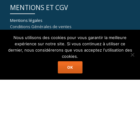
MENTIONS ET CGV
Mentions légales
Conditions Générales de ventes
Nous utilisons des cookies pour vous garantir la meilleure
expérience sur notre site. Si vous continuez à utiliser ce
dernier, nous considérerons que vous acceptez l'utilisation des
COORDONNÉES
cookies.
OK
WELAX
8, rue du port de la Capte
83400 HYERES
mail : contact[at]location-catamaran-moteur.fr
Tél : 09 70 40 81 36
Welax Powercat Charter © Location Catamaran Moteur Caraïbes,
Asie, Pacifique, Méditerranée...
Menu
Accueil
Catamaran Moteur
Destinations
A Propos