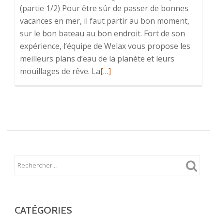
(partie 1/2) Pour être sûr de passer de bonnes
vacances en mer, il faut partir au bon moment,
sur le bon bateau au bon endroit. Fort de son
expérience, l’équipe de Welax vous propose les
meilleurs plans d’eau de la planète et leurs
En
mouillages de rêve. La
[…]
savoir
plus
surLes
10
meilleurs
mouillages
autour
de
Hyères
(partie
1/2)
CATÉGORIES