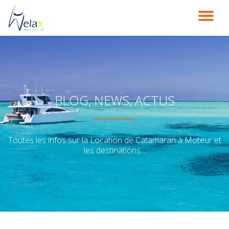
DÉ
Aller
au
LA
contenu
NA
BLOG, NEWS, ACTUS
Toutes les infos sur la Location de Catamaran à Moteur et
les destinations...