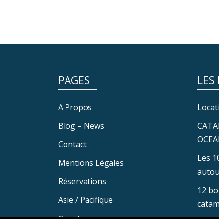
PAGES
LES
A Propos
Locat
Blog – News
CATA
OCEA
Contact
Les 1
Mentions Légales
autou
Réservations
12 bo
Asie / Pacifique
catam
Caraïbes