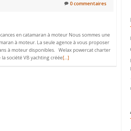
0 commentaires
 vacances en catamaran à moteur Nous sommes une
tamaran à moteur. La seule agence à vous proposer
rans à moteur disponibles. Welax powercat charter
En
la société VB yachting créée
[…]
savoir
plus
surA
Propos