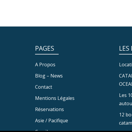
PAGES
LES
A Propos
Locat
Blog – News
CATA
OCEA
Contact
Les 1
Mentions Légales
autou
Réservations
12 bo
Asie / Pacifique
catam
Caraïbes