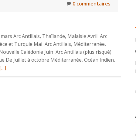
0 commentaires
mars Arc Antillais, Thaïlande, Malaisie Avril Arc
Grèce et Turquie Mai Arc Antillais, Méditerranée,
Nouvelle Calédonie Juin Arc Antillais (plus risqué),
e De Juillet à octobre Méditerranée, Océan Indien,
En
[…]
savoir
plus
surDestinations