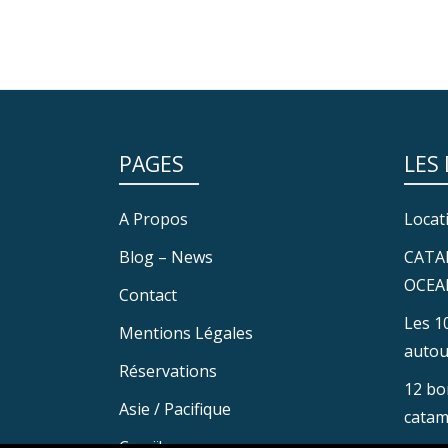
PAGES
LES
A Propos
Locat
Blog – News
CATA
OCEA
Contact
Les 1
Mentions Légales
autou
Réservations
12 bo
Asie / Pacifique
catam
Caraïbes