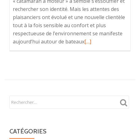
« catamaran à moteur » a semblé s’essouffler et
rechercher son identité. Mais les attentes des
plaisanciers ont évolué et une nouvelle clientèle
tout à la fois sensible au confort et plus
respectueuse de l’environnement se manifeste
En
aujourd’hui autour de bateaux
[…]
savoir
plus
surCatamaran
Moteur
CATÉGORIES