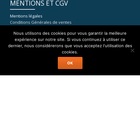
MENTIONS ET CGV
Mentions légales
Conditions Générales de ventes
Nous utilisons des cookies pour vous garantir la meilleure
expérience sur notre site. Si vous continuez à utiliser ce
dernier, nous considérerons que vous acceptez l'utilisation des
COORDONNÉES
cookies.
OK
WELAX
8, rue du port de la Capte
83400 HYERES
mail : contact[at]location-catamaran-moteur.fr
Tél : 09 70 40 81 36
Welax Powercat Charter © Location Catamaran Moteur Caraïbes,
Asie, Pacifique, Méditerranée...
Menu
Accueil
Catamaran Moteur
Destinations
A Propos