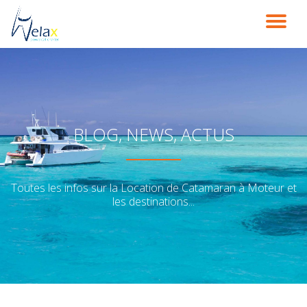
DÉ
Aller
au
LA
contenu
NA
BLOG, NEWS, ACTUS
Toutes les infos sur la Location de Catamaran à Moteur et
les destinations...