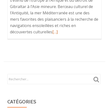
s’étend de l’Europe à l’Afrique et du détroit de
Gibraltar à l’Asie mineure. Berceau culturel de
l’Antiquité, la mer Méditerranée est une des
mers favorites des plaisanciers à la recherche de
navigations ensoleillées et riches en
En
découvertes culturelles
[…]
savoir
plus
surMediterranée
CATÉGORIES