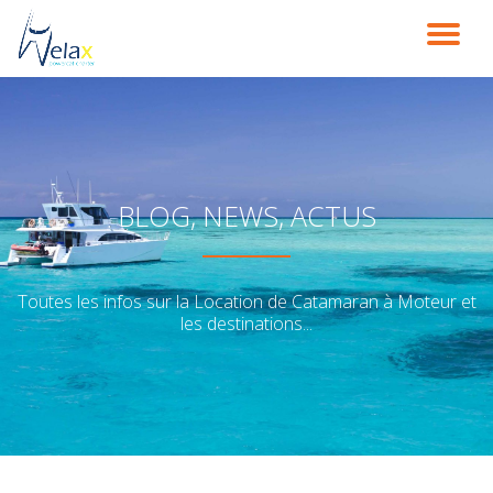
DÉ
Aller
au
LA
contenu
NA
BLOG, NEWS, ACTUS
Toutes les infos sur la Location de Catamaran à Moteur et
les destinations...