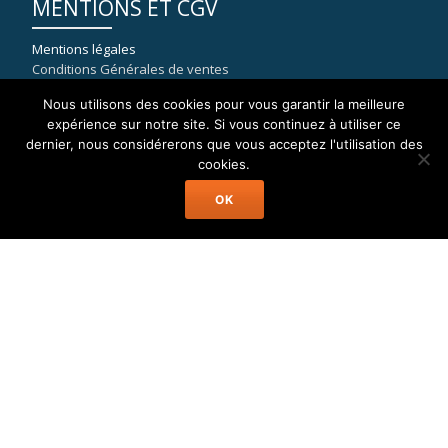
MENTIONS ET CGV
Mentions légales
Conditions Générales de ventes
Nous utilisons des cookies pour vous garantir la meilleure
expérience sur notre site. Si vous continuez à utiliser ce
dernier, nous considérerons que vous acceptez l'utilisation des
COORDONNÉES
cookies.
OK
WELAX
8, rue du port de la Capte
83400 HYERES
mail : contact[at]location-catamaran-moteur.fr
Tél : 09 70 40 81 36
Welax Powercat Charter © Location Catamaran Moteur Caraïbes,
Asie, Pacifique, Méditerranée...
Menu
Accueil
Catamaran Moteur
Destinations
A Propos