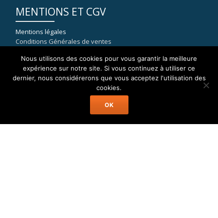
MENTIONS ET CGV
Mentions légales
Conditions Générales de ventes
Nous utilisons des cookies pour vous garantir la meilleure
expérience sur notre site. Si vous continuez à utiliser ce
dernier, nous considérerons que vous acceptez l'utilisation des
COORDONNÉES
cookies.
OK
WELAX
8, rue du port de la Capte
83400 HYERES
mail : contact[at]location-catamaran-moteur.fr
Tél : 09 70 40 81 36
Welax Powercat Charter © Location Catamaran Moteur Caraïbes,
Asie, Pacifique, Méditerranée...
Menu
Accueil
Catamaran Moteur
Destinations
A Propos