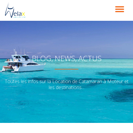
DÉ
Aller
au
LA
contenu
NA
BLOG, NEWS, ACTUS
Toutes les infos sur la Location de Catamaran à Moteur et
les destinations...