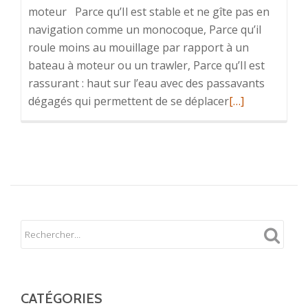
moteur Parce qu’Il est stable et ne gîte pas en
navigation comme un monocoque, Parce qu’il
roule moins au mouillage par rapport à un
bateau à moteur ou un trawler, Parce qu’Il est
rassurant : haut sur l’eau avec des passavants
En
dégagés qui permettent de se déplacer
[…]
savoir
plus
sur12
bonnes
raisons
de
louer
un
catamaran
à
moteur
CATÉGORIES