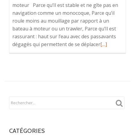
moteur Parce qu’Il est stable et ne gîte pas en
navigation comme un monocoque, Parce qu’il
roule moins au mouillage par rapport à un
bateau à moteur ou un trawler, Parce qu’Il est
rassurant : haut sur l’eau avec des passavants
En
dégagés qui permettent de se déplacer
[…]
savoir
plus
sur12
bonnes
raisons
de
louer
un
catamaran
à
moteur
CATÉGORIES