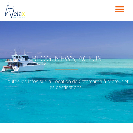
DÉ
Aller
au
LA
contenu
NA
BLOG, NEWS, ACTUS
Toutes les infos sur la Location de Catamaran à Moteur et
les destinations...