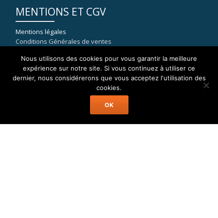
MENTIONS ET CGV
Mentions légales
Conditions Générales de ventes
Nous utilisons des cookies pour vous garantir la meilleure
expérience sur notre site. Si vous continuez à utiliser ce
dernier, nous considérerons que vous acceptez l'utilisation des
COORDONNÉES
cookies.
OK
WELAX
8, rue du port de la Capte
83400 HYERES
mail : contact[at]location-catamaran-moteur.fr
Tél : 09 70 40 81 36
Welax Powercat Charter © Location Catamaran Moteur Caraïbes,
Asie, Pacifique, Méditerranée...
Menu
Accueil
Catamaran Moteur
Destinations
A Propos