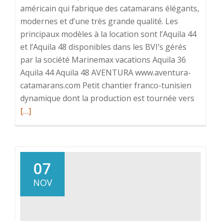
américain qui fabrique des catamarans élégants,
modernes et d’une très grande qualité. Les
principaux modèles à la location sont l’Aquila 44
et l’Aquila 48 disponibles dans les BVI’s gérés
par la société Marinemax vacations Aquila 36
Aquila 44 Aquila 48 AVENTURA www.aventura-
catamarans.com Petit chantier franco-tunisien
En
dynamique dont la production est tournée vers
savoir
[…]
plus
surLa
flotte
/
07
les
NOV
différe
catama
à