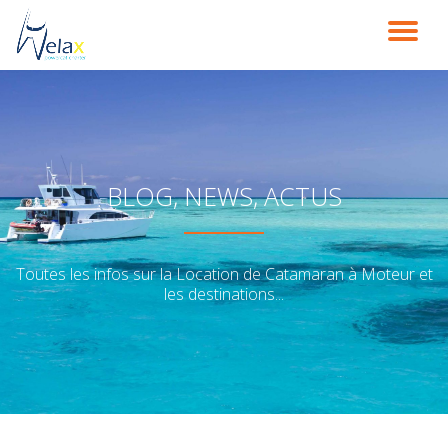
DÉ
Aller
au
LA
contenu
NA
BLOG, NEWS, ACTUS
Toutes les infos sur la Location de Catamaran à Moteur et
les destinations...