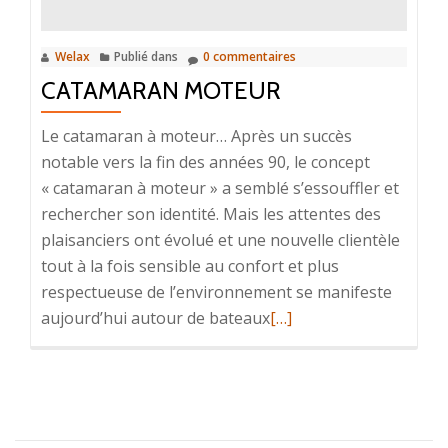
moteu
Welax
Publié dans
0 commentaires
CATAMARAN MOTEUR
Le catamaran à moteur… Après un succès
notable vers la fin des années 90, le concept
« catamaran à moteur » a semblé s’essouffler et
rechercher son identité. Mais les attentes des
plaisanciers ont évolué et une nouvelle clientèle
tout à la fois sensible au confort et plus
respectueuse de l’environnement se manifeste
En
aujourd’hui autour de bateaux
[…]
savoir
plus
surCatamaran
Moteur