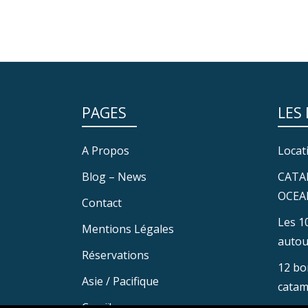
PAGES
LES
A Propos
Locat
Blog – News
CATA
OCEA
Contact
Les 1
Mentions Légales
autou
Réservations
12 bo
Asie / Pacifique
catam
Caraïbes