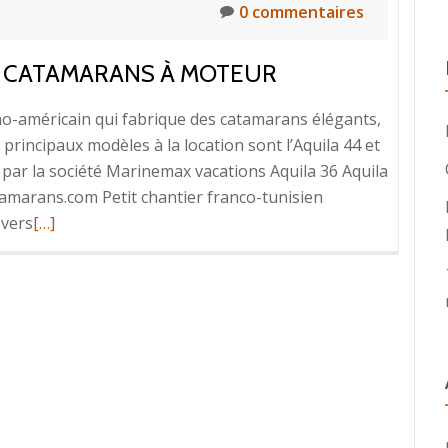
0 commentaires
TS CATAMARANS À MOTEUR
-américain qui fabrique des catamarans élégants,
principaux modèles à la location sont l’Aquila 44 et
s par la société Marinemax vacations Aquila 36 Aquila
marans.com Petit chantier franco-tunisien
En
 vers
[…]
savoir
plus
surLa
flotte
/
les
différents
catamarans