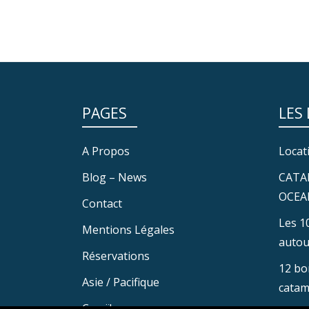
PAGES
LES
A Propos
Locat
Blog – News
CATA
OCEA
Contact
Les 1
Mentions Légales
autou
Réservations
12 bo
Asie / Pacifique
catam
Caraïbes