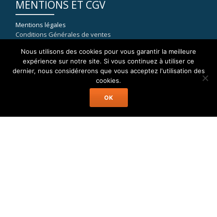
MENTIONS ET CGV
Mentions légales
Conditions Générales de ventes
Nous utilisons des cookies pour vous garantir la meilleure
expérience sur notre site. Si vous continuez à utiliser ce
dernier, nous considérerons que vous acceptez l'utilisation des
COORDONNÉES
cookies.
OK
WELAX
8, rue du port de la Capte
83400 HYERES
mail : contact[at]location-catamaran-moteur.fr
Tél : 09 70 40 81 36
Welax Powercat Charter © Location Catamaran Moteur Caraïbes,
Asie, Pacifique, Méditerranée...
Menu
Accueil
Catamaran Moteur
Destinations
A Propos