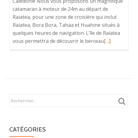
Calédonie Nous vous proposons un magnifique
catamaran à moteur de 24m au départ de
Raiatea, pour une zone de croisière qui inclut
Raiatea, Bora Bora, Tahaa et Huahine situés à
quelques heures de navigation. L’île de Raiatea
En
vous permettra de découvrir le berceau
[…]
savoir
plus
surAsie
/
Pacifique
CATÉGORIES