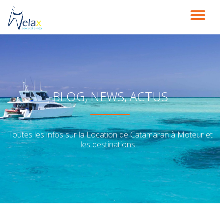
DÉ
Aller
au
LA
contenu
NA
BLOG, NEWS, ACTUS
Toutes les infos sur la Location de Catamaran à Moteur et
les destinations...