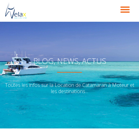
DÉ
Aller
au
LA
contenu
NA
BLOG, NEWS, ACTUS
Toutes les infos sur la Location de Catamaran à Moteur et
les destinations...