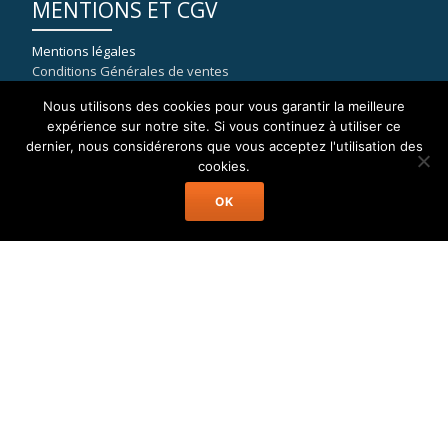
MENTIONS ET CGV
Mentions légales
Conditions Générales de ventes
Nous utilisons des cookies pour vous garantir la meilleure
expérience sur notre site. Si vous continuez à utiliser ce
dernier, nous considérerons que vous acceptez l'utilisation des
COORDONNÉES
cookies.
OK
WELAX
8, rue du port de la Capte
83400 HYERES
mail : contact[at]location-catamaran-moteur.fr
Tél : 09 70 40 81 36
Welax Powercat Charter © Location Catamaran Moteur Caraïbes,
Asie, Pacifique, Méditerranée...
Menu
Accueil
Catamaran Moteur
Destinations
A Propos