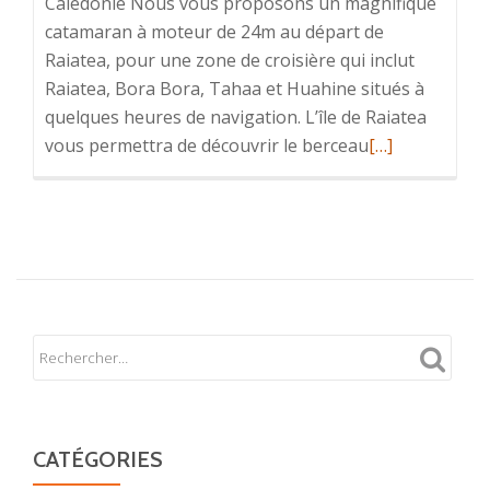
Calédonie Nous vous proposons un magnifique
catamaran à moteur de 24m au départ de
Raiatea, pour une zone de croisière qui inclut
Raiatea, Bora Bora, Tahaa et Huahine situés à
quelques heures de navigation. L’île de Raiatea
En
vous permettra de découvrir le berceau
[…]
savoir
plus
surAsie
/
Pacifique
CATÉGORIES