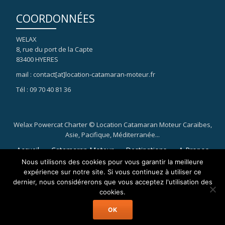
COORDONNÉES
WELAX
8, rue du port de la Capte
83400 HYERES
mail : contact[at]location-catamaran-moteur.fr
Tél : 09 70 40 81 36
Welax Powercat Charter © Location Catamaran Moteur Caraïbes,
Asie, Pacifique, Méditerranée...
Menu
Accueil
Catamaran Moteur
Destinations
A Propos
Nous utilisons des cookies pour vous garantir la meilleure
secondaire
Blog – News
Contact
ENGLISH
expérience sur notre site. Si vous continuez à utiliser ce
dernier, nous considérerons que vous acceptez l'utilisation des
cookies.
Mentions légales
OK